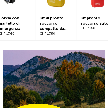
Kit di pronto
Kit pronto
Copertur
soccorso
soccorso auto
magnetica
compatto da
CHF 18.40
parabrez
viaggio
CHF 17.50
CHF 21.20