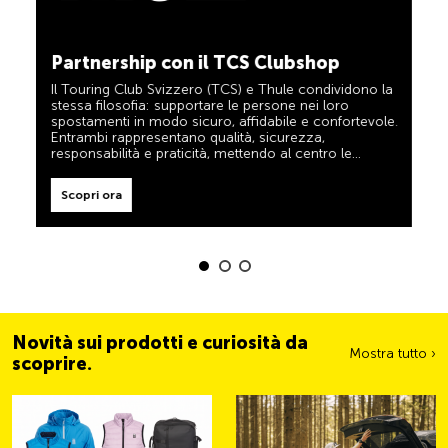
TCS sempre al mio fianco
Scopri ora
Il TCS è l’esperto in materia di mobilità, campeggio,
viaggi e sicurezza. Anche i prodotti TCS riflettono il
motto «TCS sempre al mio fianco» e rappresentano
Partnership con il TCS Clubshop
un aiuto affidabile e pratico durante ogni spostamento.
Tali prodotti sono facilmente riconoscibili nel negozio
Il Touring Club Svizzero (TCS) e Thule condividono la
grazie all’etichetta «Always by my side».
stessa filosofia: supportare le persone nei loro
Scopri ora
spostamenti in modo sicuro, affidabile e confortevole.
Entrambi rappresentano qualità, sicurezza,
responsabilità e praticità, mettendo al centro le
esigenze dei viaggiatori e delle famiglie attive.
Scopri ora
Novità sui prodotti e curiosità da
Mostra tutto ›
scoprire.