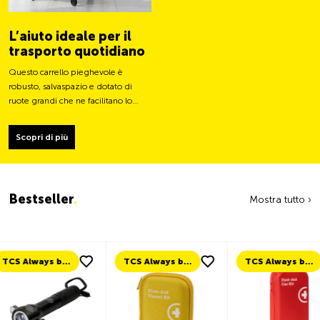
L’aiuto ideale per il
trasporto quotidiano
Questo carrello pieghevole è
robusto, salvaspazio e dotato di
ruote grandi che ne facilitano lo
spostamento e ne stabilizzano il
carico.
Scopri di più
Bestseller
.
Mostra tutto ›
TCS Always by my side
TCS Always by my side