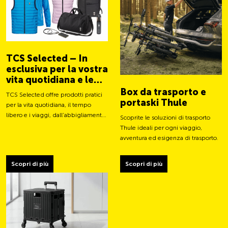
TCS Selected – In
esclusiva per la vostra
vita quotidiana e le
vostre avventure
Box da trasporto e
TCS Selected offre prodotti pratici
portaski Thule
per la vita quotidiana, il tempo
libero e i viaggi, dall’abbigliamento
Scoprite le soluzioni di trasporto
a borse e accessori intelligenti.
Thule ideali per ogni viaggio,
avventura ed esigenza di trasporto.
Scopri di più
Scopri di più