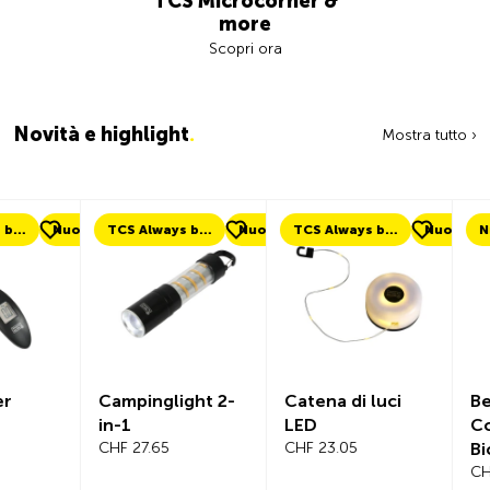
TCS Microcorner &
more
Scopri ora
Novità e highlight
.
Mostra tutto ›
uovo
TCS Always by my side
Nuovo
TCS Always by my side
Nuovo
Nuovo
Campinglight 2-
Catena di luci
Beeline Ve
in-1
LED
Computer
CHF 27.65
CHF 23.05
Bicicletta
Completo
CHF 101.65