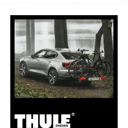
5% di cashback
Pagate i vostri acquisti su clubshop.ch con la TCS
Member Mastercard®, gratuita per i soci TCS, e
riceverete automaticamente un cashback del 5%. La
TCS Member Mastercard è allo stesso tempo carta
socio, carta di pagamento e carta vantaggi, ed è
gratuita a tempo indeterminato per i soci TCS.