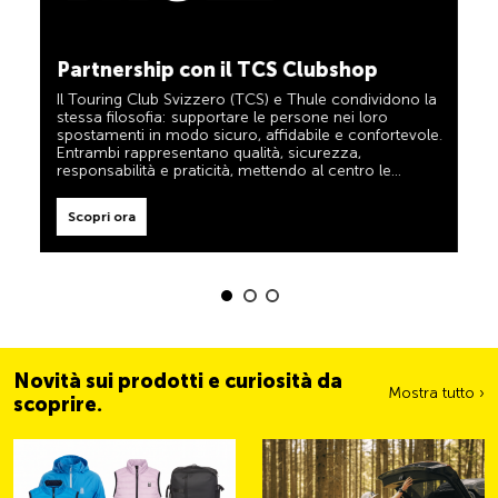
TCS sempre al mio fianco
Scopri ora
Partnership con il TCS Clubshop
Il TCS è l’esperto in materia di mobilità, campeggio,
viaggi e sicurezza. Anche i prodotti TCS riflettono il
Il Touring Club Svizzero (TCS) e Thule condividono la
motto «TCS sempre al mio fianco» e rappresentano
stessa filosofia: supportare le persone nei loro
un aiuto affidabile e pratico durante ogni spostamento.
spostamenti in modo sicuro, affidabile e confortevole.
Tali prodotti sono facilmente riconoscibili nel negozio
grazie all’etichetta «Always by my side».
Entrambi rappresentano qualità, sicurezza,
responsabilità e praticità, mettendo al centro le
Scopri ora
esigenze dei viaggiatori e delle famiglie attive.
Scopri ora
Novità sui prodotti e curiosità da
Mostra tutto ›
scoprire.