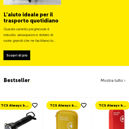
L’aiuto ideale per il
trasporto quotidiano
Questo carrello pieghevole è
robusto, salvaspazio e dotato di
ruote grandi che ne facilitano lo
spostamento e ne stabilizzano il
carico.
Scopri di più
Bestseller
.
Mostra tutto ›
TCS Always by my side
TCS Always by my side