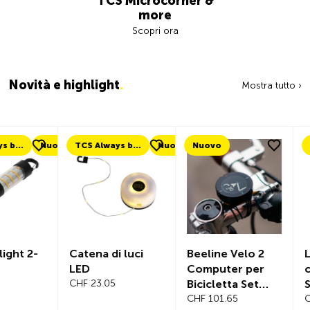
TCS Microcorner &
more
Scopri ora
Novità e highlight
.
Mostra tutto ›
uovo
TCS Always by my side
Nuovo
Nuovo
Nuovo
Catena di luci
Beeline Velo 2
Lucchetto
LED
Computer per
catena, S
CHF 23.05
Bicicletta Set
SWIFT 10
Completo
CHF 101.65
mm
CHF 119.35