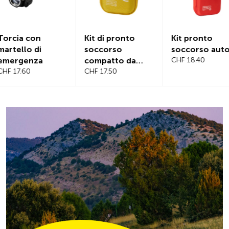
Kit di pronto
Kit pronto
Copertur
soccorso
soccorso auto
magnetica
compatto da
CHF 18.40
parabrez
viaggio
CHF 17.50
CHF 21.20