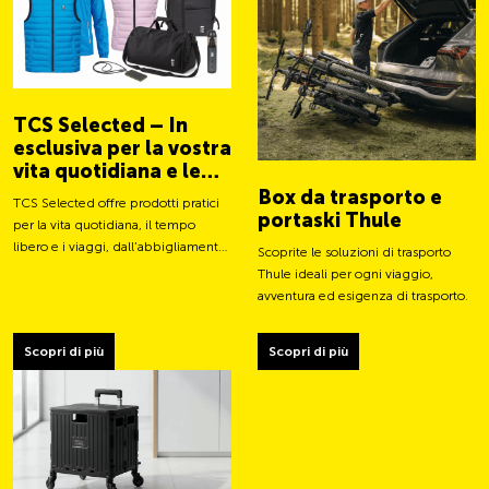
TCS Selected – In
esclusiva per la vostra
vita quotidiana e le
vostre avventure
Box da trasporto e
TCS Selected offre prodotti pratici
portaski Thule
per la vita quotidiana, il tempo
libero e i viaggi, dall’abbigliamento
Scoprite le soluzioni di trasporto
a borse e accessori intelligenti.
Thule ideali per ogni viaggio,
avventura ed esigenza di trasporto.
Scopri di più
Scopri di più